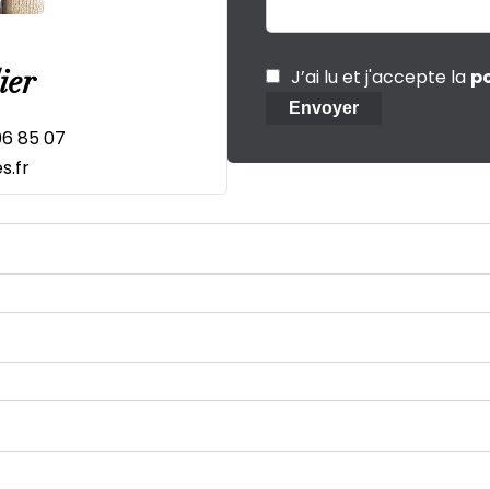
ier
J’ai lu et j'accepte la
po
Envoyer
06 85 07
s.fr