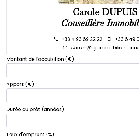
Carole DUPUIS
Conseillère Immobil
+33 4 93 69 22 22
+33 6 49 
carole@ajcimmobiliercanne
Montant de l'acquisition
(€)
Apport
(€)
Durée du prêt
(années)
Taux d'emprunt
(%)