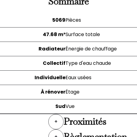
Sommaire
5069
Pièces
47.68 m²
Surface totale
Radiateur
Énergie de chauffage
Collectif
Type d'eau chaude
Individuelle
Eaux usées
À rénover
Étage
Sud
Vue
Proximités
+
Règlementation
+