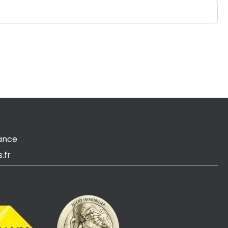
ance
.fr