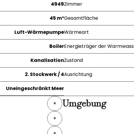
4949
Zimmer
45 m²
Gesamtfläche
Luft-Wärmepumpe
Wärmeart
Boiler
Energieträger der Warmwass
Kanalisation
Zustand
2. Stockwerk / 4
Ausrichtung
Uneingeschränkt Meer
Umgebung
+
+
+