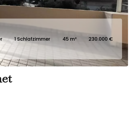
r
1 Schlafzimmer
45 m²
230.000 €
et