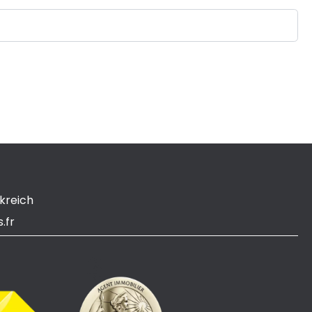
kreich
.fr