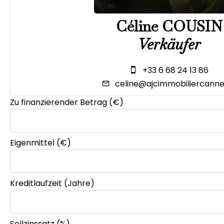
Céline COUSIN
Verkäufer
+33 6 68 24 13 86
celine@ajcimmobiliercannes
Zu finanzierender Betrag (€)
Eigenmittel (€)
Kreditlaufzeit (Jahre)
Sollzinssatz (%)