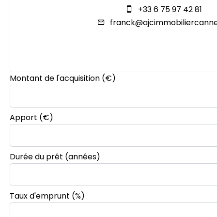
+33 6 75 97 42 81
franck@ajcimmobiliercanne
Montant de l'acquisition
(€)
Apport
(€)
Durée du prêt
(années)
Taux d'emprunt
(%)