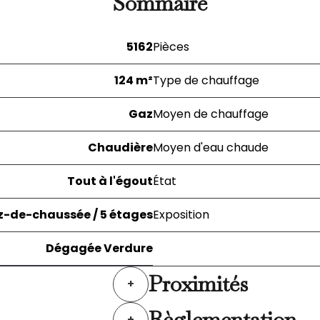
Sommaire
5162
Pièces
124 m²
Type de chauffage
Gaz
Moyen de chauffage
Chaudière
Moyen d'eau chaude
Tout à l'égout
État
z-de-chaussée / 5 étages
Exposition
Dégagée Verdure
Proximités
+
Règlementation
+