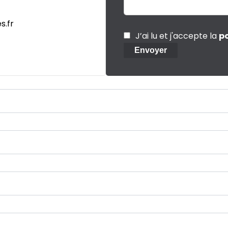
s.fr
J’ai lu et j'accepte la
po
Envoyer