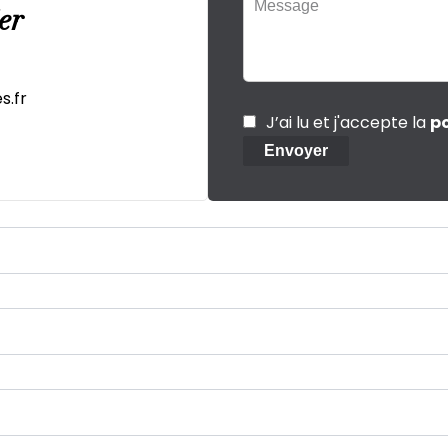
er
s.fr
J’ai lu et j'accepte la
po
Envoyer