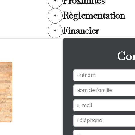
Proximités
+
Règlementation
+
Financier
+
Con