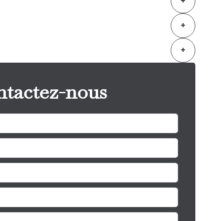
+
+
+
tactez-nous