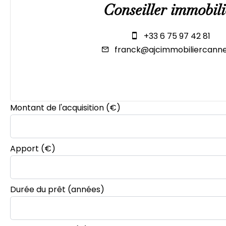
Conseiller immobili
+33 6 75 97 42 81
franck@ajcimmobiliercanne
Montant de l'acquisition
(€)
Apport
(€)
Durée du prêt
(années)