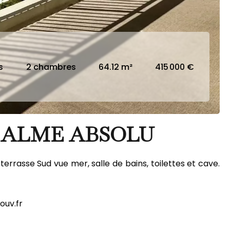
s
2 chambres
64.12 m²
415 000 €
 CALME ABSOLU
rrasse Sud vue mer, salle de bains, toilettes et cave.
ouv.fr