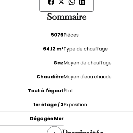
Sommaire
5076
Pièces
64.12 m²
Type de chauffage
Gaz
Moyen de chauffage
Chaudière
Moyen d'eau chaude
Tout à l'égout
État
1er étage / 3
Exposition
Dégagée Mer