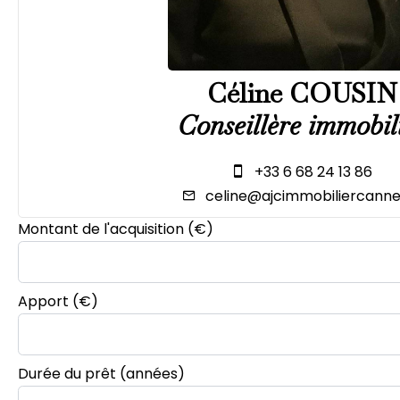
Céline COUSIN
Conseillère immobil
+33 6 68 24 13 86
celine@ajcimmobiliercannes
Montant de l'acquisition
(€)
Apport
(€)
Durée du prêt
(années)