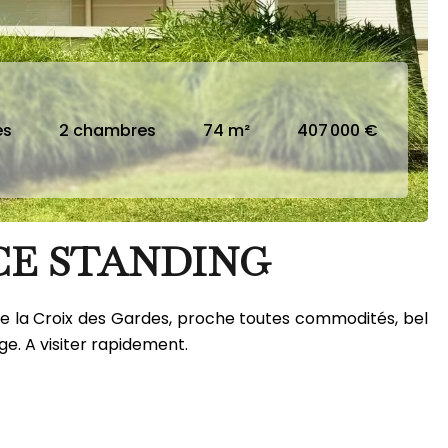
es
2 chambres
74 m²
407 000 €
CE STANDING
e la Croix des Gardes, proche toutes commodités, bel
ge. A visiter rapidement.