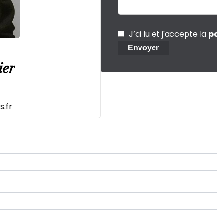
J’ai lu et j'accepte la
po
Envoyer
ier
.fr