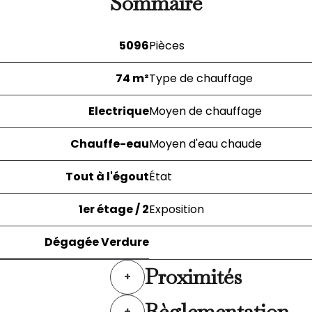
Sommaire
5096
Pièces
74 m²
Type de chauffage
Electrique
Moyen de chauffage
Chauffe-eau
Moyen d'eau chaude
Tout à l'égout
État
1er étage / 2
Exposition
Dégagée Verdure
Proximités
+
Règlementation
+