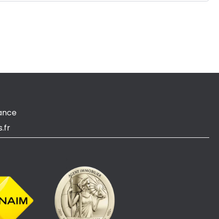
ance
.fr