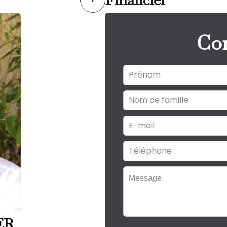
Con
ER