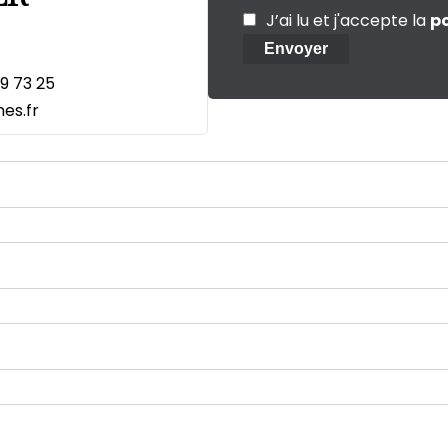
J’ai lu et j'accepte la
po
Envoyer
19 73 25
es.fr