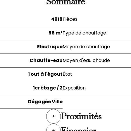
Sommaire
4918
Pièces
56 m²
Type de chauffage
Electrique
Moyen de chauffage
Chauffe-eau
Moyen d'eau chaude
Tout à l'égout
État
1er étage / 2
Exposition
Dégagée Ville
Proximités
+
Financier
+