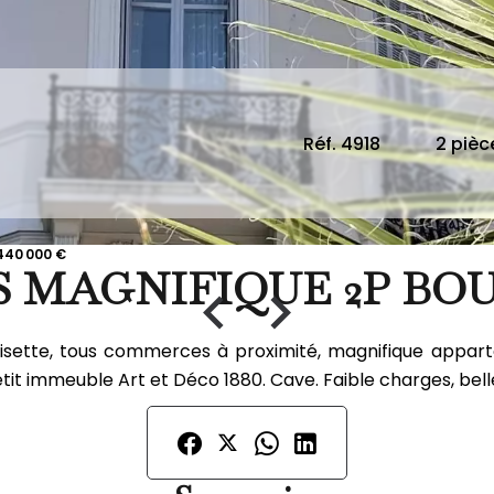
Réf. 4918
2 pièc
440 000 €
 MAGNIFIQUE 2P BO
sette, tous commerces à proximité, magnifique appar
it immeuble Art et Déco 1880. Cave. Faible charges, belle