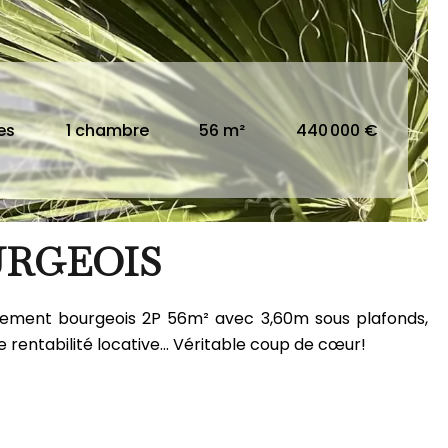
es
1 chambre
56 m²
440 000 €
URGEOIS
tement bourgeois 2P 56m² avec 3,60m sous plafonds,
 rentabilité locative... Véritable coup de cœur!