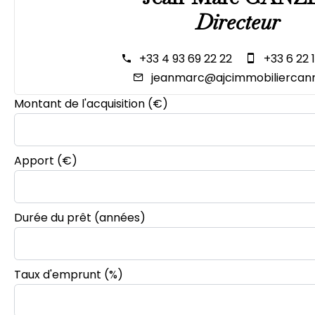
Directeur
+33 4 93 69 22 22
+33 6 22 
jeanmarc@ajcimmobiliercann
Montant de l'acquisition
(€)
Apport
(€)
Durée du prêt
(années)
Taux d'emprunt
(%)