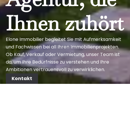
Ihnen zuhört
Elone Immobilier begleitet Sie mit Aufmerksamkeit
und Fachwissen bei all Ihren Immobilienprojekten.
Ob Kauf, Verkauf oder Vermietung, unser Team ist
da, um Ihre Bedürfnisse zu verstehen und Ihre
Ambitionen vertrauensvoll zu verwirklichen.
Kontakt
Der Leitfaden zur Suche nach
der perfekten Immobilie
Egal, ob Sie auf der Suche nach Ihrem ersten
Zuhause oder einer Immobilie zur Diversifizierung
Ihres Portfolios sind, lernen Sie die wesentlichen