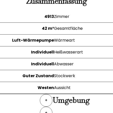
Zusammenfassung
4913
Zimmer
42 m²
Gesamtfläche
Luft-Wärmepumpe
Wärmeart
Individuell
Heißwasserart
Individuell
Abwasser
Guter Zustand
Stockwerk
Westen
Aussicht
Umgebung
+
+