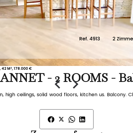
Ref. 4913
2 Zimme
 42 M², 178.000 €
ANNET - 2 ROOMS - Ba
 high ceilings, solid wood floors, kitchen us. Balcony. 