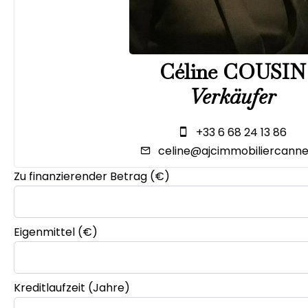
Céline COUSIN
Verkäufer
+33 6 68 24 13 86
celine@ajcimmobiliercannes
Zu finanzierender Betrag (€)
Eigenmittel (€)
Kreditlaufzeit (Jahre)