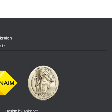
kreich
.fr
Design by
Apimo™