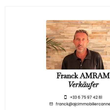
Franck AMRAM
Verkäufer
+33 6 75 97 42 81
franck@ajcimmobiliercanne