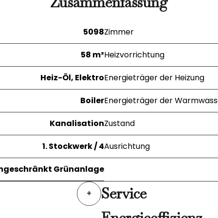
Zusammenfassung
5098
Zimmer
58 m²
Heizvorrichtung
Heiz-Öl, Elektro
Energieträger der Heizung
Boiler
Energieträger der Warmwass
Kanalisation
Zustand
1. Stockwerk / 4
Ausrichtung
ngeschränkt Grünanlage
Service
+
Energieeffizienz