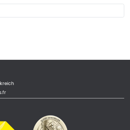
kreich
.fr