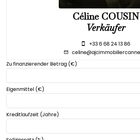
Céline COUSIN
Verkäufer
+33 6 68 24 13 86
celine@ajcimmobiliercannes
Zu finanzierender Betrag (€)
Eigenmittel (€)
Kreditlaufzeit (Jahre)
Sollzinssatz (%)