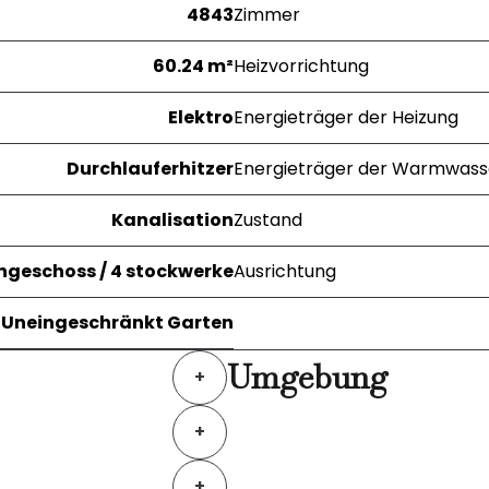
4843
Zimmer
60.24 m²
Heizvorrichtung
Elektro
Energieträger der Heizung
Durchlauferhitzer
Energieträger der Warmwass
Kanalisation
Zustand
ngeschoss / 4 stockwerke
Ausrichtung
Uneingeschränkt Garten
Umgebung
+
+
+