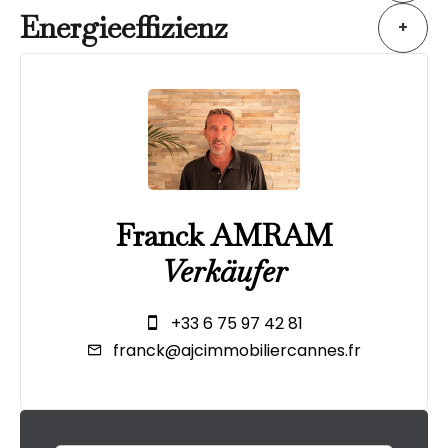
Energieeffizienz
+
Franck AMRAM
Verkäufer
+33 6 75 97 42 81
franck@ajcimmobiliercannes.fr