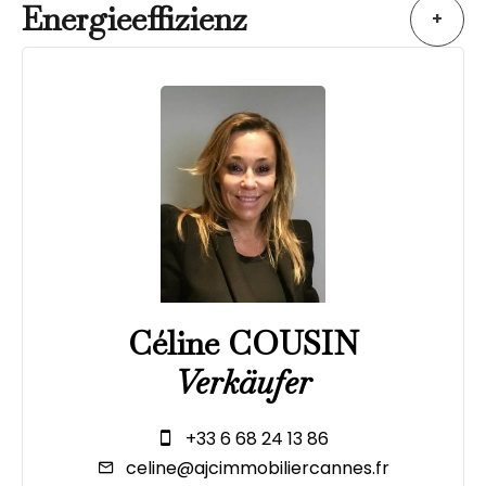
Energieeffizienz
+
Céline COUSIN
Verkäufer
+33 6 68 24 13 86
celine@ajcimmobiliercannes.fr